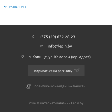
разнообразные игровые ситуации и погрузиться в мир
серии City. Создайте свою коллекцию серии City фирмы
Лепин с помощью нашего интернет-магазина. Собранная
вами коллекция плюс немного фантазии — еще больше
сценариев и сюжетов для игры.
+375 (29) 632-28-23
info@lepin.by
п. Копище, ул. Камова 4 (юр. адрес)
Подписаться на рассылку
ПОЛИТИКА КОНФИДЕНЦИАЛЬНОСТИ
2026 © интернет-магазин - Lepin.by