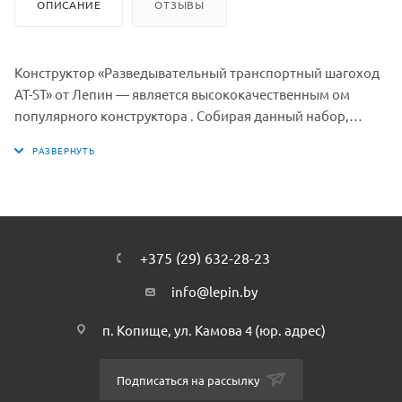
ОПИСАНИЕ
ОТЗЫВЫ
Конструктор «Разведывательный транспортный шагоход
AT-ST» от Лепин — является высококачественным ом
популярного конструктора . Собирая данный набор,
ребенок может моделировать разнообразные игровые
ситуации и погрузиться в мир серии Star Wars. Соберите и
создайте свою коллекцию из серии Star Wars от Лепин с
помощью нашего интернет-магазина. Собранная вами
коллекция, плюс немного фантазии — еще больше
сценариев и сюжетов для игры.
+375 (29) 632-28-23
info@lepin.by
п. Копище, ул. Камова 4 (юр. адрес)
Подписаться на рассылку