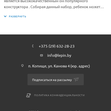
является высококачественным ом популярного
конструктора . Собирая данный набор, ребенок может
моделировать разнообразные игровые ситуации и
погрузиться в мир серии Technic. Создайте свою
коллекцию серии Technic фирмы Лепин с помощью
нашего интернет-магазина. Собранная вами коллекция
плюс немного фантазии — еще больше сценариев и
сюжетов для игры.
+375 (29) 632-28-23
info@lepin.by
п. Копище, ул. Камова 4 (юр. адрес)
Подписаться на рассылку
ПОЛИТИКА КОНФИДЕНЦИАЛЬНОСТИ