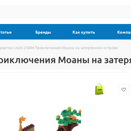
статьи
Бренды
Как купить
Компа
руктор Lepin 25004 Приключения Моаны на затерянном острове
Приключения Моаны на затер