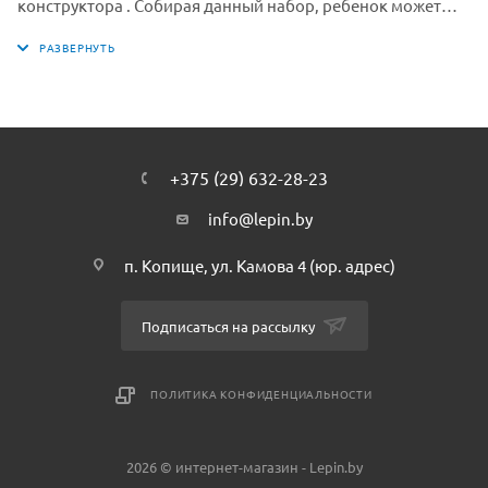
конструктора . Собирая данный набор, ребенок может
моделировать разнообразные игровые ситуации и
погрузиться в мир серии Disney. Соберите и создайте свою
коллекцию из серии Disney от Лепин с помощью нашего
интернет-магазина. Собранная вами коллекция, плюс
немного фантазии — еще больше сценариев и сюжетов
для игры.
+375 (29) 632-28-23
info@lepin.by
п. Копище, ул. Камова 4 (юр. адрес)
Подписаться на рассылку
ПОЛИТИКА КОНФИДЕНЦИАЛЬНОСТИ
2026 © интернет-магазин - Lepin.by