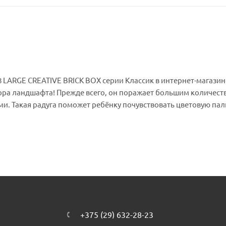
 LARGE CREATIVE BRICK BOX серии Классик в интернет-магазине
ора ландшафта! Прежде всего, он поражает большим количест
и. Такая радуга поможет ребёнку почувствовать цветовую пал
оительство нацеливает наличие восьми дверных и оконных бло
есь есть модификации, подходящие для замков Средневековья
+375 (29) 632-28-23