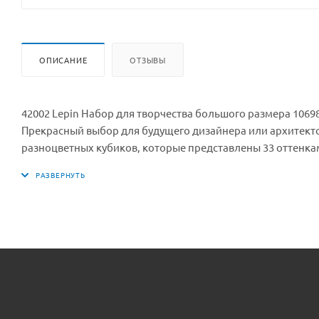
ОПИСАНИЕ
ОТЗЫВЫ
42002 Lepin Набор для творчества большого размера 10698
Прекрасный выбор для будущего дизайнера или архитект
разноцветных кубиков, которые представлены 33 оттенкам
создании сооружений, в том числе многоэтажных. На стр
различных по своему цвету и стилевому оформлению. Зд
и вполне современные, к примеру, коттеджные варианты.