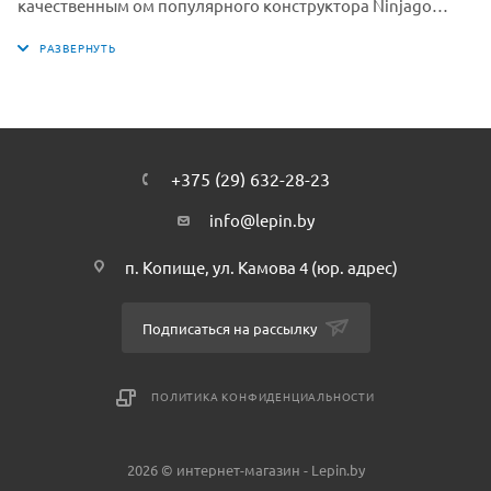
качественным ом популярного конструктора Ninjago
70653 Firstbourne. Собирая данный набор, ребенок может
моделировать разнообразные игровые ситуации и
погрузиться в мир серии Ninjago. Соберите и создайте
свою коллекцию из серии Ninjago от Лайн Кинг с
помощью нашего интернет-магазина. Собранная вами
коллекция, плюс немного фантазии — еще больше
+375 (29) 632-28-23
сценариев и сюжетов для игры.
info@lepin.by
п. Копище, ул. Камова 4 (юр. адрес)
Подписаться на рассылку
ПОЛИТИКА КОНФИДЕНЦИАЛЬНОСТИ
2026 © интернет-магазин - Lepin.by