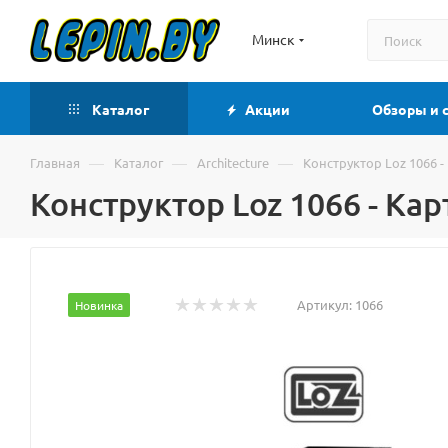
Минск
Каталог
Акции
Обзоры и 
—
—
—
Главная
Каталог
Architecture
Конструктор Loz 1066 -
Конструктор Loz 1066 - Кар
Артикул:
1066
Новинка