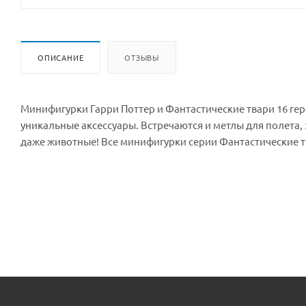
ОПИСАНИЕ
ОТЗЫВЫ
Минифигурки Гарри Поттер и Фантастические твари 16 героев, Lele 39171 ( 71022) У каждого персона
уникальные аксессуары. Встречаются и метлы для полета, 
даже животные! Все минифигурки серии Фантастические т