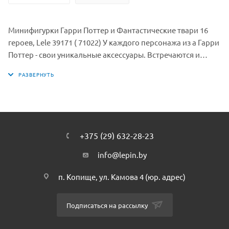
Минифигурки Гарри Поттер и Фантастические твари 16
героев, Lele 39171 ( 71022) У каждого персонажа из а Гарри
Поттер - свои уникальные аксессуары. Встречаются и
метлы для полета, золотой снитч, фонарь, волшебные
палочки, золотая чаша, паук или даже животные! Все
минифигурки серии Фантастические твари в своих
коробочках. Каждая любопытно детализирована.
+375 (29) 632-28-23
info@lepin.by
п. Копище, ул. Камова 4 (юр. адрес)
Подписаться на рассылку