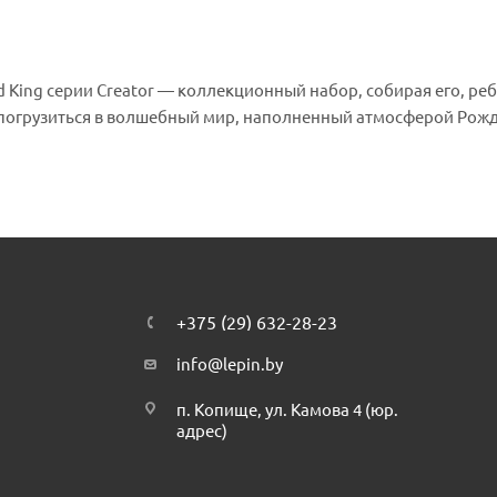
 King серии Creator — коллекционный набор, собирая его, ре
погрузиться в волшебный мир, наполненный атмосферой Рожд
+375 (29) 632-28-23
info@lepin.by
п. Копище, ул. Камова 4 (юр.
адрес)