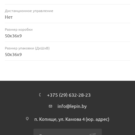
Дистанционное управление
Нет
Размер коробки
50x36x9
Размер упаковки (ДхШхВ)
50x36x9
+375 (29) 632-28-23
info@lepin.by
п. Копище, ул. Камова 4 (юр. адрес)