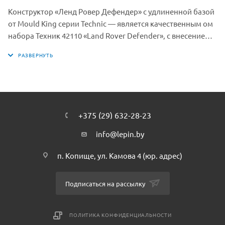
Конструктор «Ленд Ровер Дефендер» с удлиненной базой
от Mould King серии Technic — является качественным ом
набора Техник 42110 «Land Rover Defender», с внесением
собственных дополнений в виде удлиненной базы шасси,
двух пассажирских мест и двух дверей. Идеальный
подарок для любителей Land Rover и любителей
классических коллекционных моделей автомобилей.
Создайте свою коллекцию автомобилей с помощью
нашего интернет-магазина. Новинка 2020 года.
+375 (29) 632-28-23
info@lepin.by
п. Копище, ул. Камова 4 (юр. адрес)
Подписаться на рассылку
ПОЛИТИКА КОНФИДЕНЦИАЛЬНОСТИ