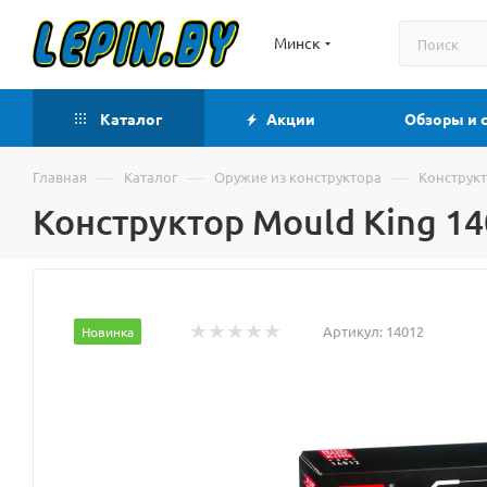
Минск
Каталог
Акции
Обзоры и 
—
—
—
Главная
Каталог
Оружие из конструктора
Конструкт
Конструктор Mould King 1
Артикул:
14012
Новинка