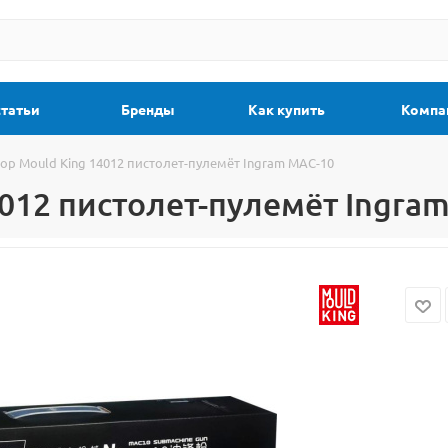
статьи
Бренды
Как купить
Компа
ор Mould King 14012 пистолет-пулемёт Ingram MAC-10
4012 пистолет-пулемёт Ingra