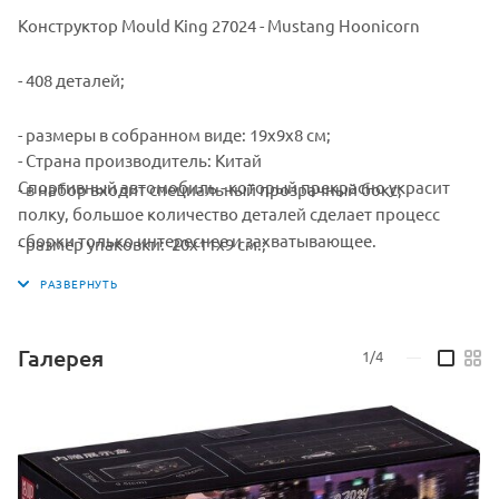
Конструктор Mould King 27024 - Mustang Hoonicorn
- 408 деталей;
- размеры в собранном виде: 19x9x8 см;
- Страна производитель: Китай
Спортивный автомобиль - который прекрасно украсит
- в набор входит специальный прозрачный бокс;
полку, большое количество деталей сделает процесс
сборки только интереснее и захватывающее.
- размер упаковки: 20x11x9 см.;
- подробная инструкция.
- производитель: Mould King.
Галерея
1/4
—
- Материал упаковки: картон