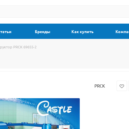
статьи
Бренды
Как купить
Компа
руктор PRCK 69655-2
PRCK