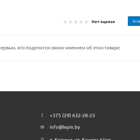
Оста
Нет оценок
первым, кто поделится своим мнением об этом товаре
+375 (29) 632-28-23
info@lepin.by
п. Копище, ул. Камова 4 (юр.