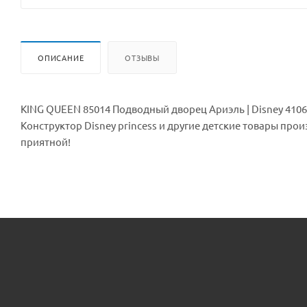
ОПИСАНИЕ
ОТЗЫВЫ
KING QUEEN 85014 Подводный дворец Ариэль | Disney 41063 - отличный подарок для любого ребенка. Дети со всего мира любят
Конструктор Disney princess и другие детские товары пр
приятной!