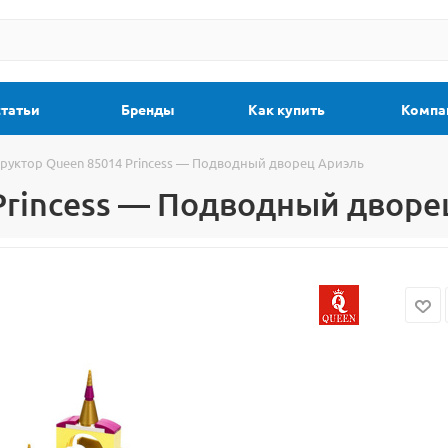
статьи
Бренды
Как купить
Компа
руктор Queen 85014 Princess — Подводный дворец Ариэль
Princess — Подводный дворе