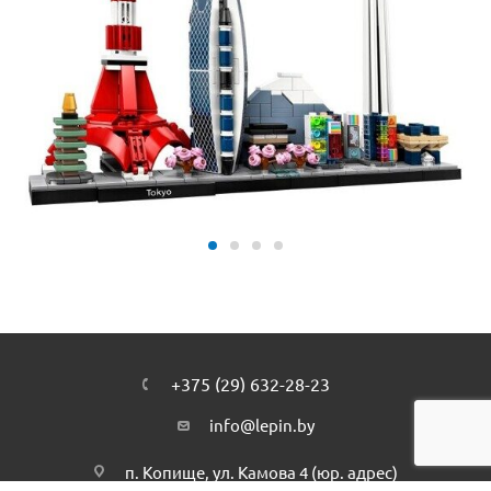
+375 (29) 632-28-23
info@lepin.by
п. Копище, ул. Камова 4 (юр. адрес)