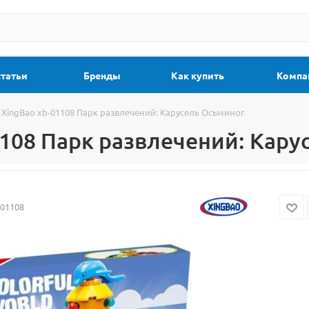
статьи
Бренды
Как купить
Компа
 XingBao xb-01108 Парк развлечений: Карусель Осьминог
1108 Парк развлечений: Кару
-01108