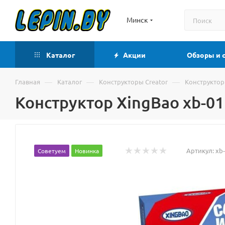
Минск
Каталог
Акции
Обзоры и 
—
—
—
Главная
Каталог
Конструкторы Creator
Конструктор
Конструктор XingBao xb-0
Артикул:
xb
Советуем
Новинка