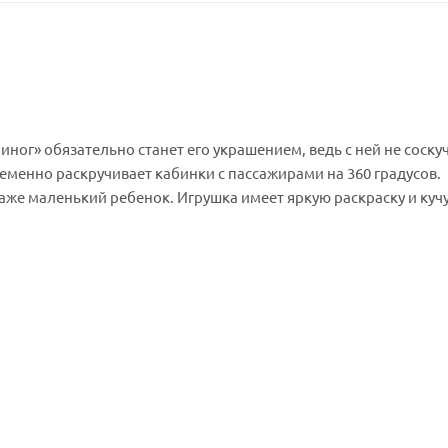
иног» обязательно станет его украшением, ведь с ней не соску
ременно раскручивает кабинки с пассажирами на 360 градусов.
даже маленький ребенок. Игрушка имеет яркую раскраску и куч
ичному нарядной. На самой верхушке карусели разместилась 