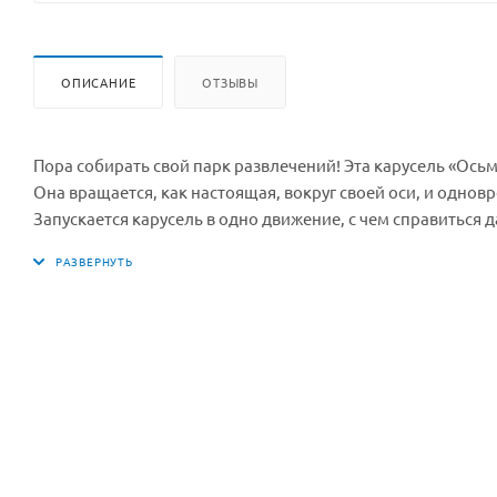
ОПИСАНИЕ
ОТЗЫВЫ
Пора собирать свой парк развлечений! Эта карусель «Осьм
Она вращается, как настоящая, вокруг своей оси, и однов
Запускается карусель в одно движение, с чем справиться 
дополнительных элементов, которые делают ее по-праздн
дельфина.
Размер карусели в собранном виде 11,5*11,05*14 см.