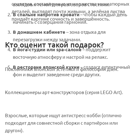
соцветия, составленные из множества миниатюрных
взглядов и темой для разговоров с гостями.
деталей, выглядят почти живыми, а зелёная листва
В спальне напротив кровати
– чтобы каждый день
придаёт картине сочность и завершённость.
начинать с созерцания гармонии.
В домашнем кабинете
– зона отдыха для
перезагрузки между задачами.
Кто оценит такой подарок?
В йога-студии или spa-салоне
– поддержит
восточную атмосферу и настрой на релакс.
В ресторане японской кухни
– создаст аутентичный
Поклонники японской эстетики и философии дзен.
фон и выделит заведение среди других.
Коллекционеры арт-конструкторов (серия LEGO Art).
Взрослые, которые ищут антистресс-хобби (отлично
подходит для совместной сборки с партнёром или
другом).