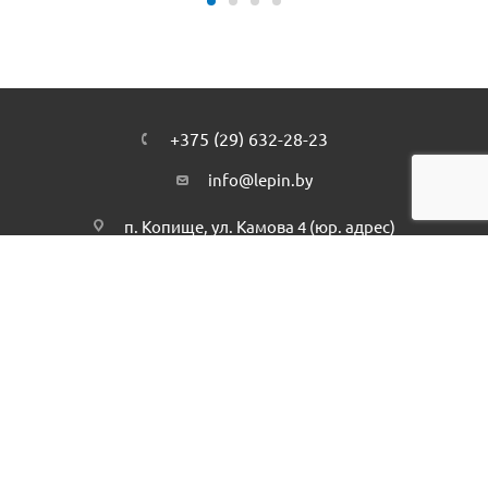
+375 (29) 632-28-23
info@lepin.by
п. Копище, ул. Камова 4 (юр. адрес)
Подписаться на рассылку
ПОЛИТИКА КОНФИДЕНЦИАЛЬНОСТИ
2026 © интернет-магазин - Lepin.by