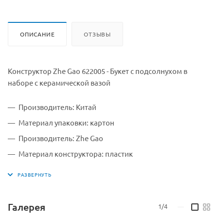
ОПИСАНИЕ
ОТЗЫВЫ
Конструктор Zhe Gao 622005 - Букет с подсолнухом в
наборе с керамической вазой
Производитель: Китай
Материал упаковки: картон
Производитель: Zhe Gao
Материал конструктора: пластик
для детей старше 12 лет (содержит мелкие детали)
в набор входит керамическая вазочка
229 мини деталей
Галерея
1/4
—
Размер упаковки: 27*11,5*11,5 см