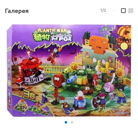
- Минифигурки: 7 фигурок
Галерея
1/2
—
- Материал упаковки: картон;
- Размеры упаковки 36 * 48 * 8 см
- Производитель - Elephant;
- Страна производства: Китай;