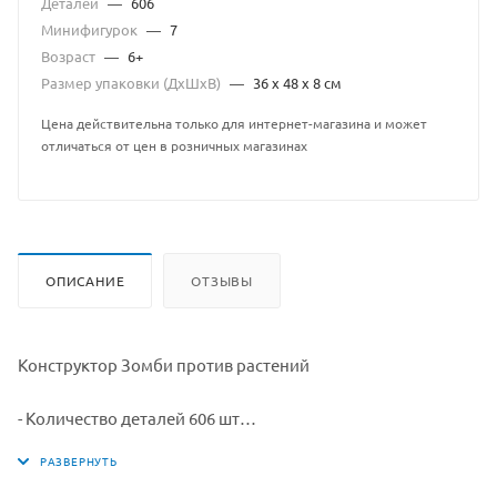
Деталей
—
606
Минифигурок
—
7
Возраст
—
6+
Размер упаковки (ДхШхВ)
—
36 x 48 x 8 см
Цена действительна только для интернет-магазина и может
отличаться от цен в розничных магазинах
ОПИСАНИЕ
ОТЗЫВЫ
Конструктор Зомби против растений
- Количество деталей 606 шт
- От 6 лет(содержит мелкие детали);