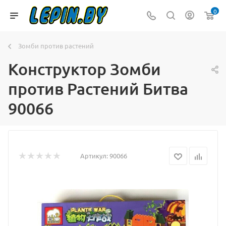
0
Зомби против растений
Конструктор Зомби
против Растений Битва
90066
Артикул:
90066