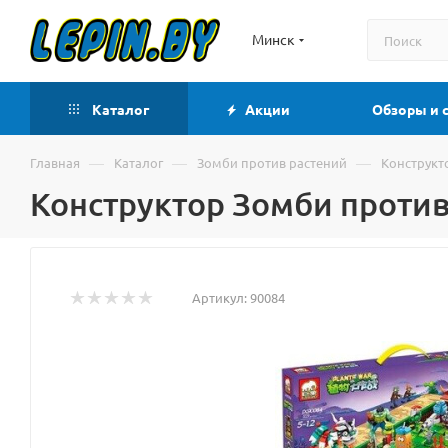
Минск
Каталог
Акции
Обзоры и 
—
—
—
Главная
Каталог
Зомби против растений
Конструкт
Конструктор Зомби против
Артикул:
90084