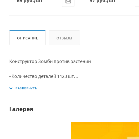
69
руб.
/шт
57
руб.
/шт
ОПИСАНИЕ
ОТЗЫВЫ
Конструктор Зомби против растений
- Количество деталей 1123 шт
- От 6 лет(содержит мелкие детали);
- Размеры упаковки 60*40*8 см
Галерея
- Материал упаковки: картон;
- В набор входит 19 героев