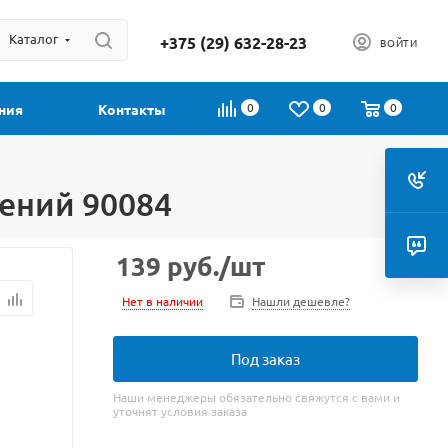
Каталог
+375 (29) 632-28-23
ВОЙТИ
0
0
0
ния
Контакты
ений 90084
139
руб.
/шт
Нет в наличии
Нашли дешевле?
Под заказ
Наши менеджеры обязательно свяжутся с вами и
уточнят условия заказа