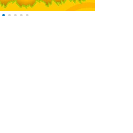
+375 (29) 632-28-23
info@lepin.by
п. Копище, ул. Камова 4 (юр.
адрес)