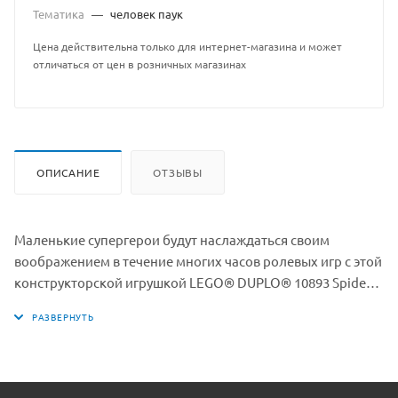
Тематика
—
человек паук
Цена действительна только для интернет-магазина и может
отличаться от цен в розничных магазинах
ОПИСАНИЕ
ОТЗЫВЫ
Маленькие супергерои будут наслаждаться своим
воображением в течение многих часов ролевых игр с этой
конструкторской игрушкой LEGO® DUPLO® 10893 Spider-
Man vs Electro. Помогите Человеку-Пауку Марвелу
перевязать свою паутину, чтобы Электро не смог ограбить
банк и собрать доказательства с помощью игрушечной
камеры! Создайте и соединитесь с вашим дошкольником
и развивайте его мелкую моторику, поскольку они строят