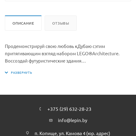
ОПИСАНИЕ
ОТЗЫВЫ
Продемонстрируй свою любовь кДубаю сэтим
притягивающим взгляд набором LEGO®Architecture.
Воссоздай футуристические здания
идостопримечательности: башню Бурдж-Халифа, отели
Бурдж-эль-Араб иЭмират Тауэрс, расположенные врайоне
Джумейра, атакже фонтан Дубай и«картинную раму»
Dubai Frame. Все вместе эти миниатюрные
достопримечательности, простые всборке иполные
замысловатых деталей, станут прекрасным украшением
+375 (29) 632-28-23
вашего дома или офиса.
info@lepin.by
п. Копище, ул. Камова 4 (юр. адрес)