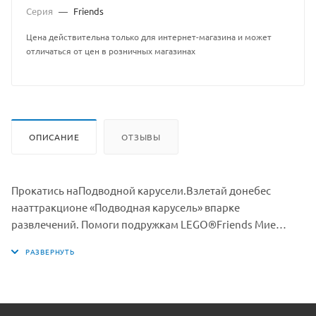
Серия
—
Friends
Цена действительна только для интернет-магазина и может
отличаться от цен в розничных магазинах
ОПИСАНИЕ
ОТЗЫВЫ
Прокатись наПодводной карусели.Взлетай донебес
нааттракционе «Подводная карусель» впарке
развлечений. Помоги подружкам LEGO®Friends Мие
иВики купить билеты иподняться полестнице
нааттракцион. Поверни рукоятку, чтобы раскрутить
ираскачать скамейку, апотом поднять еёнасамый верх,
откуда открывается панорама Хартлейк Сити. Хорошо, что
скамейки здесь трехместные, идевочки смогут