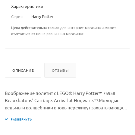
Характеристики
Серия
—
Harry Potter
Цена действительна только для интернет-магазина и может
отличаться от цен в розничных магазинах
ОПИСАНИЕ
ОТЗЫВЫ
Воображение полетит с LEGO® Harry Potter™ 75958
Beauxbatons’ Carriage: Arrival at Hogwarts™.Молодые
ведьмы и волшебники вновь переживут захватывающую
сцену из «Гарри Поттера и Кубка огня», где великолепная
летающая карета совершает потрясающее путешествие в
Хогвартс, а Хагрид ™ ждет, чтобы безопасно приземлиться