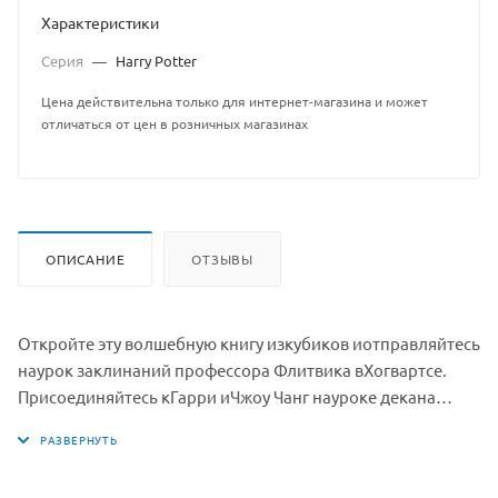
Характеристики
Серия
—
Harry Potter
Цена действительна только для интернет-магазина и может
отличаться от цен в розничных магазинах
ОПИСАНИЕ
ОТЗЫВЫ
Откройте эту волшебную книгу изкубиков иотправляйтесь
наурок заклинаний профессора Флитвика вХогвартсе.
Присоединяйтесь кГарри иЧжоу Чанг науроке декана
Когтеврана, забравшегося накучу книг, чтобы его было
лучше видно. Берите книгу заклинаний ииспользуйте
перо, чтобы поупражняться взаклинании левитации—