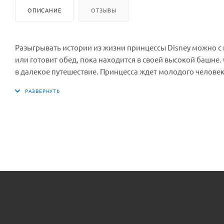
ОПИСАНИЕ
ОТЗЫВЫ
Разыгрывать истории из жизни принцессы Disney можно 
или готовит обед, пока находится в своей высокой башне. 
в далекое путешествие. Принцесса ждет молодого человек
чтобы туда можно было поставить фигурку принцессы. —
более интересной игры. — Игрушка выполнена из безопас
с подставкой, сковородка, инструкция по сборке