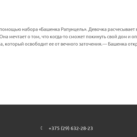
с помощью набора «Башенка Рапунцель». Девочка расчесывает
Она мечтает о том, что когда-то сможет покинуть свой дом и о
а, который освободит ее от вечного заточения.— Башенка отк
 Конструктор можно комбинировать с другими наборами Lego 
ных для ребенка материалов.В комплекте: фигурка Рапунцель,
Габариты упаковки: 12 x 14 х 4 см
+375 (29) 632-28-23