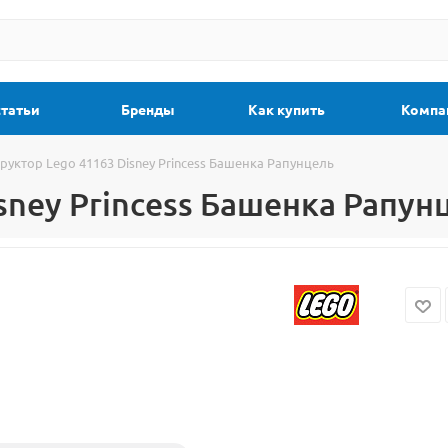
статьи
Бренды
Как купить
Компа
руктор Lego 41163 Disney Princess Башенка Рапунцель
sney Princess Башенка Рапун