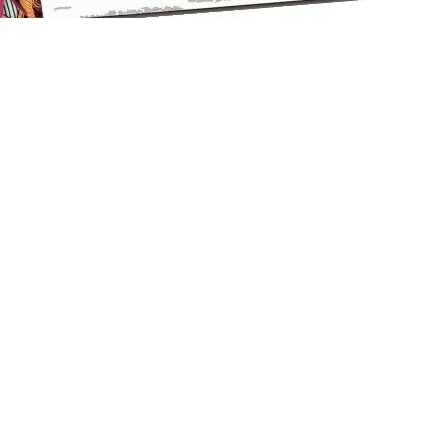
+375 (29) 632-28-23
info@lepin.by
п. Копище, ул. Камова 4 (юр.
адрес)